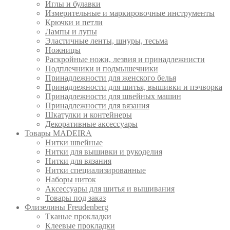
Иглы и булавки
Измерительные и маркировочные инструменты
Крючки и петли
Лампы и лупы
Эластичные ленты, шнуры, тесьма
Ножницы
Раскройные ножи, лезвия и принадлежнисти
Подплечники и подмышечники
Принадлежности для женского белья
Принадлежности для шитья, вышивки и пэчворка
Принадлежности для швейных машин
Принадлежности для вязания
Шкатулки и контейнеры
Декоративные аксессуары
Товары MADEIRA
Нитки швейные
Нитки для вышивки и рукоделия
Нитки для вязания
Нитки специализированные
Наборы ниток
Аксессуары для шитья и вышивания
Товары под заказ
Флизелины Freudenberg
Тканые прокладки
Клеевые прокладки