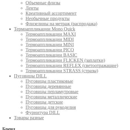
Объемные флизы
Ленты
Креативный ассортимент
Необычные продукты
Флизелины на метраж (распродажа)
Термоаппликации Mono Quick
Термоаппликации MAXI
Термоаппликации MIDI
Термоаппликации MINI
Термоаппликации PICO
Термоаппликации BASIC
Термоаппликации FLICKEN (заплатки)
Термоаппликации REFLEX (светоотражащие)
Термоаппликации STRASS (стразы)
Пуговицы DILL
Пуговицы пластиковые
Пуговицы деревянные
Пуговицы перламутровые
Пуговицы металлические
Пуговицы детские
Пуговицы для рукоделия
Фурнитура DILL
Товары разные
Бренд