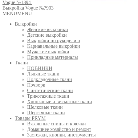
Vogue №1394
Выкройка Vogue №7903
MENU
MENU
Выкройки
Женские выкройки
Детские выкройки
Выкройки по рукоделию
Карнавальные выкройки
Мужские выкройки
Прикладные материалы
Ткани
НОВИНКИ
Льняные ткани
Подкладочные ткани
Пэчворк
Синтетические ткани
Трикотажные ткани
Хлопковые и вискозные ткани
Шелковые ткани
Шерстяные ткани
Товары PRYM
Вязальные спицы и крючки
Домашнее хозяйство и ремонт
Застежки, кнопки, инструменты