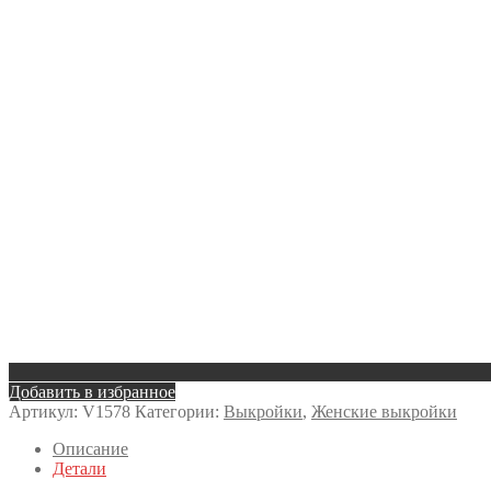
Добавить в избранное
Артикул:
V1578
Категории:
Выкройки
,
Женские выкройки
Описание
Детали