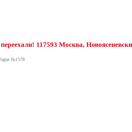
али! 117593 Москва, Новоясеневский прос
Vogue №1578