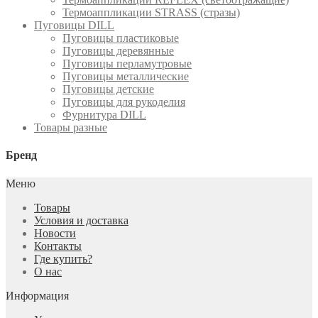
Термоаппликации STRASS (стразы)
Пуговицы DILL
Пуговицы пластиковые
Пуговицы деревянные
Пуговицы перламутровые
Пуговицы металлические
Пуговицы детские
Пуговицы для рукоделия
Фурнитура DILL
Товары разные
Бренд
Меню
Товары
Условия и доставка
Новости
Контакты
Где купить?
О нас
Информация