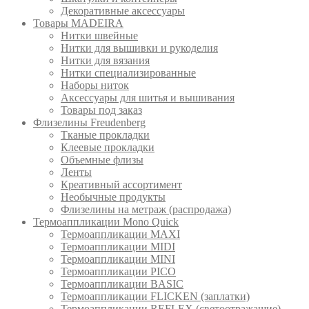
Декоративные аксессуары
Товары MADEIRA
Нитки швейные
Нитки для вышивки и рукоделия
Нитки для вязания
Нитки специализированные
Наборы ниток
Аксессуары для шитья и вышивания
Товары под заказ
Флизелины Freudenberg
Тканые прокладки
Клеевые прокладки
Объемные флизы
Ленты
Креативный ассортимент
Необычные продукты
Флизелины на метраж (распродажа)
Термоаппликации Mono Quick
Термоаппликации MAXI
Термоаппликации MIDI
Термоаппликации MINI
Термоаппликации PICO
Термоаппликации BASIC
Термоаппликации FLICKEN (заплатки)
Термоаппликации REFLEX (светоотражащие)