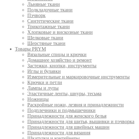
Льняные ткани
Подкладочные ткани
Пэчворк
Синтетические ткани
Трикотажные ткани
Хлопковые и вискозные ткани
Шелковые ткани
Шерстяные ткани
Товары PRYM
Вязальные спицы и крючки
Домашнее хозяйство и ремонт
Застежки, кнопки, инструменты
Иглы и булавки
Измерительные и маркировочные инструменты
Крючки и петли
Лампы и лупы
Эластичные ленты, шнуры, тесьма
Ножницы
Раскройные ножи, лезвия и принадлежнисти
Подплечники и подмышечники
Принадлежности для женского белья
Принадлежности для шитья, вышивки и пэчворка
Принадлежности для швейных машин
Принадлежности для вязания
Шкатулки и контейнеры