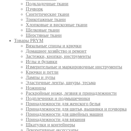
Подкладочные ткани
Пэчворк
Синтетические ткани
Трикотажные ткани
Хлопковые и вискозные ткани
Шелковые ткани
Шерстяные ткани
Товары PRYM
Вязальные спицы и крючки
Домашнее хозяйство и ремонт
Застежки, кнопки, инструменты
Иглы и булавки
Измерительные и маркировочные инструменты
Крючки и петли
Лампы и лупы
Эластичные ленты, шнуры, тесьма
Ножницы
Раскройные ножи, лезвия и принадлежнисти
Подплечники и подмышечники
Принадлежности для женского белья
Принадлежности для шитья, вышивки и пэчворка
Принадлежности для швейных машин
Принадлежности для вязания
Шкатулки и контейнеры
Декоративные аксессуары