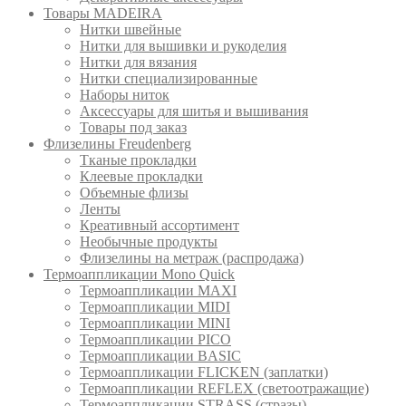
Товары MADEIRA
Нитки швейные
Нитки для вышивки и рукоделия
Нитки для вязания
Нитки специализированные
Наборы ниток
Аксессуары для шитья и вышивания
Товары под заказ
Флизелины Freudenberg
Тканые прокладки
Клеевые прокладки
Объемные флизы
Ленты
Креативный ассортимент
Необычные продукты
Флизелины на метраж (распродажа)
Термоаппликации Mono Quick
Термоаппликации MAXI
Термоаппликации MIDI
Термоаппликации MINI
Термоаппликации PICO
Термоаппликации BASIC
Термоаппликации FLICKEN (заплатки)
Термоаппликации REFLEX (светоотражащие)
Термоаппликации STRASS (стразы)