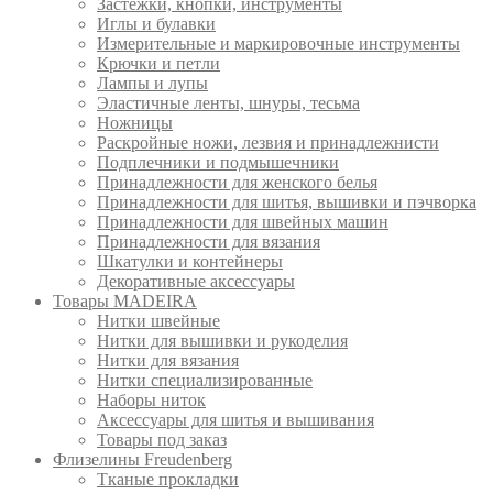
Застежки, кнопки, инструменты
Иглы и булавки
Измерительные и маркировочные инструменты
Крючки и петли
Лампы и лупы
Эластичные ленты, шнуры, тесьма
Ножницы
Раскройные ножи, лезвия и принадлежнисти
Подплечники и подмышечники
Принадлежности для женского белья
Принадлежности для шитья, вышивки и пэчворка
Принадлежности для швейных машин
Принадлежности для вязания
Шкатулки и контейнеры
Декоративные аксессуары
Товары MADEIRA
Нитки швейные
Нитки для вышивки и рукоделия
Нитки для вязания
Нитки специализированные
Наборы ниток
Аксессуары для шитья и вышивания
Товары под заказ
Флизелины Freudenberg
Тканые прокладки