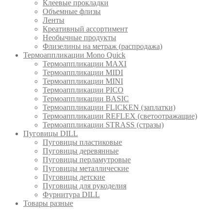
Клеевые прокладки
Объемные флизы
Ленты
Креативный ассортимент
Необычные продукты
Флизелины на метраж (распродажа)
Термоаппликации Mono Quick
Термоаппликации MAXI
Термоаппликации MIDI
Термоаппликации MINI
Термоаппликации PICO
Термоаппликации BASIC
Термоаппликации FLICKEN (заплатки)
Термоаппликации REFLEX (светоотражащие)
Термоаппликации STRASS (стразы)
Пуговицы DILL
Пуговицы пластиковые
Пуговицы деревянные
Пуговицы перламутровые
Пуговицы металлические
Пуговицы детские
Пуговицы для рукоделия
Фурнитура DILL
Товары разные