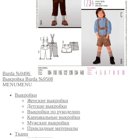
Burda №9496
Выкройка Burda №9508
MENU
MENU
Выкройки
Женские выкройки
Детские выкройки
Выкройки по рукоделию
Карнавальные выкройки
Мужские выкройки
Прикладные материалы
Ткани