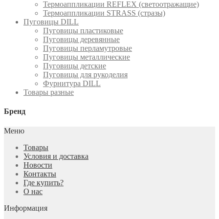
Термоаппликации REFLEX (светоотражащие)
Термоаппликации STRASS (стразы)
Пуговицы DILL
Пуговицы пластиковые
Пуговицы деревянные
Пуговицы перламутровые
Пуговицы металлические
Пуговицы детские
Пуговицы для рукоделия
Фурнитура DILL
Товары разные
Бренд
Меню
Товары
Условия и доставка
Новости
Контакты
Где купить?
О нас
Информация