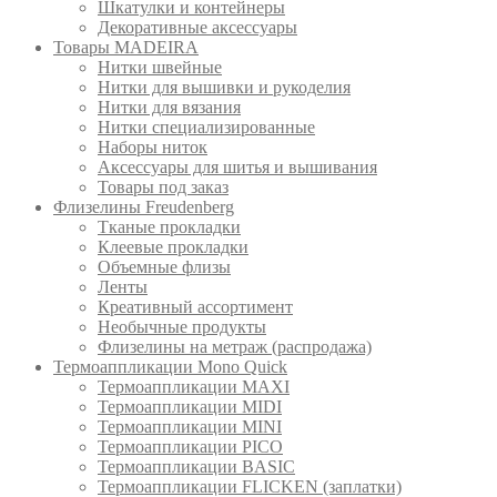
Шкатулки и контейнеры
Декоративные аксессуары
Товары MADEIRA
Нитки швейные
Нитки для вышивки и рукоделия
Нитки для вязания
Нитки специализированные
Наборы ниток
Аксессуары для шитья и вышивания
Товары под заказ
Флизелины Freudenberg
Тканые прокладки
Клеевые прокладки
Объемные флизы
Ленты
Креативный ассортимент
Необычные продукты
Флизелины на метраж (распродажа)
Термоаппликации Mono Quick
Термоаппликации MAXI
Термоаппликации MIDI
Термоаппликации MINI
Термоаппликации PICO
Термоаппликации BASIC
Термоаппликации FLICKEN (заплатки)