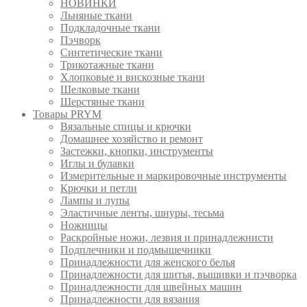
НОВИНКИ
Льняные ткани
Подкладочные ткани
Пэчворк
Синтетические ткани
Трикотажные ткани
Хлопковые и вискозные ткани
Шелковые ткани
Шерстяные ткани
Товары PRYM
Вязальные спицы и крючки
Домашнее хозяйство и ремонт
Застежки, кнопки, инструменты
Иглы и булавки
Измерительные и маркировочные инструменты
Крючки и петли
Лампы и лупы
Эластичные ленты, шнуры, тесьма
Ножницы
Раскройные ножи, лезвия и принадлежнисти
Подплечники и подмышечники
Принадлежности для женского белья
Принадлежности для шитья, вышивки и пэчворка
Принадлежности для швейных машин
Принадлежности для вязания