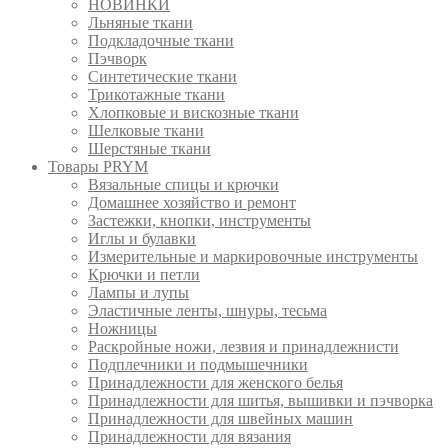
НОВИНКИ
Льняные ткани
Подкладочные ткани
Пэчворк
Синтетические ткани
Трикотажные ткани
Хлопковые и вискозные ткани
Шелковые ткани
Шерстяные ткани
Товары PRYM
Вязальные спицы и крючки
Домашнее хозяйство и ремонт
Застежки, кнопки, инструменты
Иглы и булавки
Измерительные и маркировочные инструменты
Крючки и петли
Лампы и лупы
Эластичные ленты, шнуры, тесьма
Ножницы
Раскройные ножи, лезвия и принадлежнисти
Подплечники и подмышечники
Принадлежности для женского белья
Принадлежности для шитья, вышивки и пэчворка
Принадлежности для швейных машин
Принадлежности для вязания