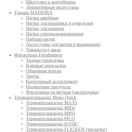
Шкатулки и контейнеры
Декоративные аксессуары
Товары MADEIRA
Нитки швейные
Нитки для вышивки и рукоделия
Нитки для вязания
Нитки специализированные
Наборы ниток
Аксессуары для шитья и вышивания
Товары под заказ
Флизелины Freudenberg
Тканые прокладки
Клеевые прокладки
Объемные флизы
Ленты
Креативный ассортимент
Необычные продукты
Флизелины на метраж (распродажа)
Термоаппликации Mono Quick
Термоаппликации MAXI
Термоаппликации MIDI
Термоаппликации MINI
Термоаппликации PICO
Термоаппликации BASIC
Термоаппликации FLICKEN (заплатки)