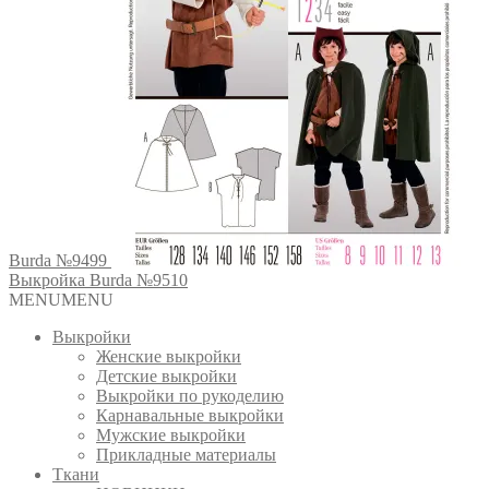
Burda №9499
Выкройка Burda №9510
MENU
MENU
Выкройки
Женские выкройки
Детские выкройки
Выкройки по рукоделию
Карнавальные выкройки
Мужские выкройки
Прикладные материалы
Ткани