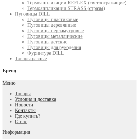
Термоаппликации REFLEX (светоотражащие)
Термоаппликации STRASS (стразы)
Пуговицы DILL
Пуговицы пластиковые
Пуговицы деревянные
Пуговицы перламутровые
Пуговицы металлические
Пуговицы детские
Пуговицы для рукоделия
Фурнитура DILL
Товары разные
Бренд
Меню
Товары
Условия и доставка
Новости
Контакты
Где купить?
О нас
Информация