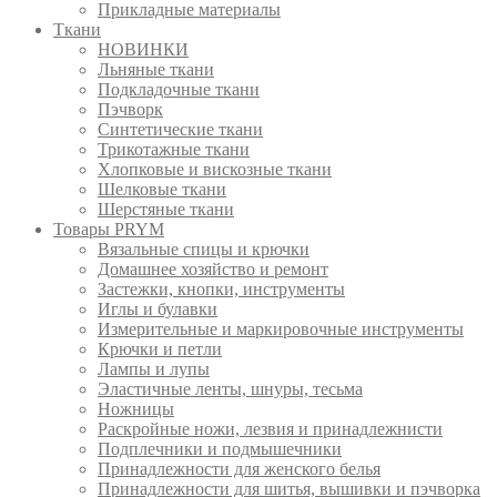
Прикладные материалы
Ткани
НОВИНКИ
Льняные ткани
Подкладочные ткани
Пэчворк
Синтетические ткани
Трикотажные ткани
Хлопковые и вискозные ткани
Шелковые ткани
Шерстяные ткани
Товары PRYM
Вязальные спицы и крючки
Домашнее хозяйство и ремонт
Застежки, кнопки, инструменты
Иглы и булавки
Измерительные и маркировочные инструменты
Крючки и петли
Лампы и лупы
Эластичные ленты, шнуры, тесьма
Ножницы
Раскройные ножи, лезвия и принадлежнисти
Подплечники и подмышечники
Принадлежности для женского белья
Принадлежности для шитья, вышивки и пэчворка