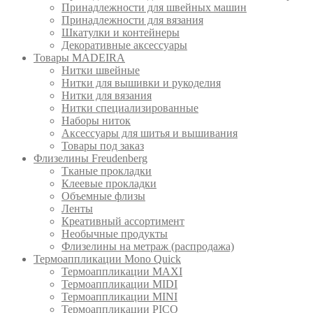
Принадлежности для швейных машин
Принадлежности для вязания
Шкатулки и контейнеры
Декоративные аксессуары
Товары MADEIRA
Нитки швейные
Нитки для вышивки и рукоделия
Нитки для вязания
Нитки специализированные
Наборы ниток
Аксессуары для шитья и вышивания
Товары под заказ
Флизелины Freudenberg
Тканые прокладки
Клеевые прокладки
Объемные флизы
Ленты
Креативный ассортимент
Необычные продукты
Флизелины на метраж (распродажа)
Термоаппликации Mono Quick
Термоаппликации MAXI
Термоаппликации MIDI
Термоаппликации MINI
Термоаппликации PICO