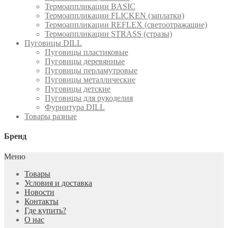
Термоаппликации BASIC
Термоаппликации FLICKEN (заплатки)
Термоаппликации REFLEX (светоотражащие)
Термоаппликации STRASS (стразы)
Пуговицы DILL
Пуговицы пластиковые
Пуговицы деревянные
Пуговицы перламутровые
Пуговицы металлические
Пуговицы детские
Пуговицы для рукоделия
Фурнитура DILL
Товары разные
Бренд
Меню
Товары
Условия и доставка
Новости
Контакты
Где купить?
О нас