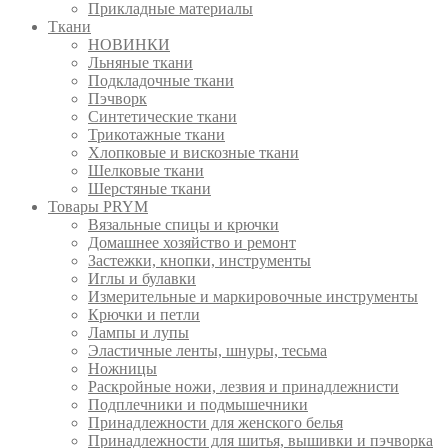
Прикладные материалы
Ткани
НОВИНКИ
Льняные ткани
Подкладочные ткани
Пэчворк
Синтетические ткани
Трикотажные ткани
Хлопковые и вискозные ткани
Шелковые ткани
Шерстяные ткани
Товары PRYM
Вязальные спицы и крючки
Домашнее хозяйство и ремонт
Застежки, кнопки, инструменты
Иглы и булавки
Измерительные и маркировочные инструменты
Крючки и петли
Лампы и лупы
Эластичные ленты, шнуры, тесьма
Ножницы
Раскройные ножи, лезвия и принадлежнисти
Подплечники и подмышечники
Принадлежности для женского белья
Принадлежности для шитья, вышивки и пэчворка