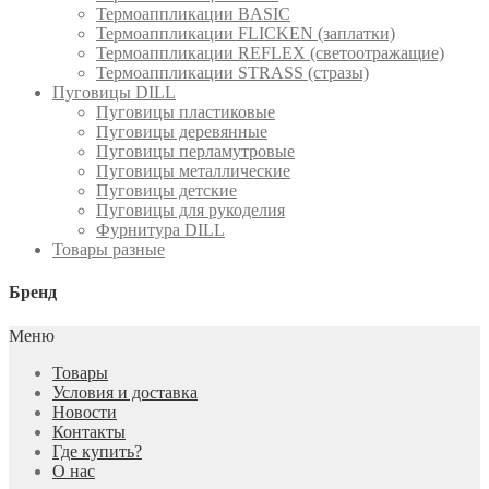
Термоаппликации BASIC
Термоаппликации FLICKEN (заплатки)
Термоаппликации REFLEX (светоотражащие)
Термоаппликации STRASS (стразы)
Пуговицы DILL
Пуговицы пластиковые
Пуговицы деревянные
Пуговицы перламутровые
Пуговицы металлические
Пуговицы детские
Пуговицы для рукоделия
Фурнитура DILL
Товары разные
Бренд
Меню
Товары
Условия и доставка
Новости
Контакты
Где купить?
О нас