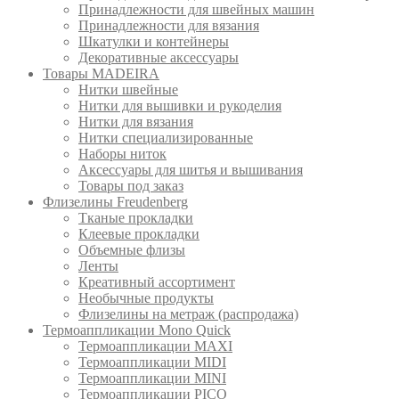
Принадлежности для швейных машин
Принадлежности для вязания
Шкатулки и контейнеры
Декоративные аксессуары
Товары MADEIRA
Нитки швейные
Нитки для вышивки и рукоделия
Нитки для вязания
Нитки специализированные
Наборы ниток
Аксессуары для шитья и вышивания
Товары под заказ
Флизелины Freudenberg
Тканые прокладки
Клеевые прокладки
Объемные флизы
Ленты
Креативный ассортимент
Необычные продукты
Флизелины на метраж (распродажа)
Термоаппликации Mono Quick
Термоаппликации MAXI
Термоаппликации MIDI
Термоаппликации MINI
Термоаппликации PICO