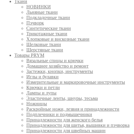
Ткани
НОВИНКИ
Льняные ткани
Подкладочные ткани
Пэчворк
Синтетические ткани
Трикотажные ткани
Хлопковые и вискозные ткани
Шелковые ткани
Шерстяные ткани
Товары PRYM
Вязальные спицы и крючки
Домашнее хозяйство и ремонт
Застежки, кнопки, инструменты
Иглы и булавки
Измерительные и маркировочные инструменты
Крючки и петли
Лампы и лупы
Эластичные ленты, шнуры, тесьма
Ножницы
Раскройные ножи, лезвия и принадлежнисти
Подплечники и подмышечники
Принадлежности для женского белья
Принадлежности для шитья, вышивки и пэчворка
Принадлежности для швейных машин