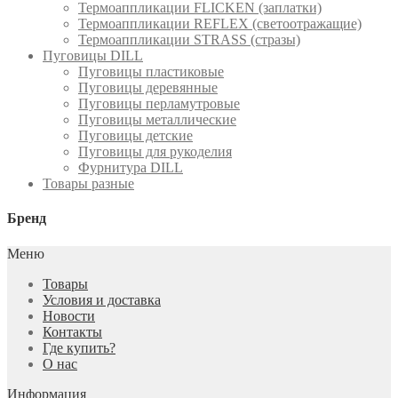
Термоаппликации FLICKEN (заплатки)
Термоаппликации REFLEX (светоотражащие)
Термоаппликации STRASS (стразы)
Пуговицы DILL
Пуговицы пластиковые
Пуговицы деревянные
Пуговицы перламутровые
Пуговицы металлические
Пуговицы детские
Пуговицы для рукоделия
Фурнитура DILL
Товары разные
Бренд
Меню
Товары
Условия и доставка
Новости
Контакты
Где купить?
О нас
Информация