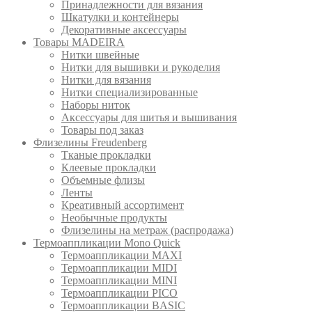
Принадлежности для вязания
Шкатулки и контейнеры
Декоративные аксессуары
Товары MADEIRA
Нитки швейные
Нитки для вышивки и рукоделия
Нитки для вязания
Нитки специализированные
Наборы ниток
Аксессуары для шитья и вышивания
Товары под заказ
Флизелины Freudenberg
Тканые прокладки
Клеевые прокладки
Объемные флизы
Ленты
Креативный ассортимент
Необычные продукты
Флизелины на метраж (распродажа)
Термоаппликации Mono Quick
Термоаппликации MAXI
Термоаппликации MIDI
Термоаппликации MINI
Термоаппликации PICO
Термоаппликации BASIC