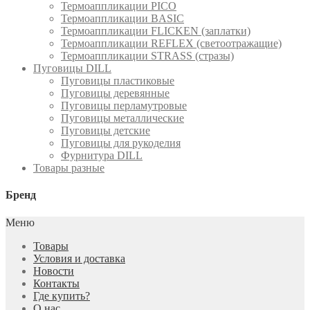
Термоаппликации PICO
Термоаппликации BASIC
Термоаппликации FLICKEN (заплатки)
Термоаппликации REFLEX (светоотражащие)
Термоаппликации STRASS (стразы)
Пуговицы DILL
Пуговицы пластиковые
Пуговицы деревянные
Пуговицы перламутровые
Пуговицы металлические
Пуговицы детские
Пуговицы для рукоделия
Фурнитура DILL
Товары разные
Бренд
Меню
Товары
Условия и доставка
Новости
Контакты
Где купить?
О нас