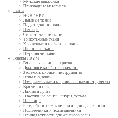
Мужские выкройки
Прикладные материалы
Ткани
НОВИНКИ
Льняные ткани
Подкладочные ткани
Пэчворк
Синтетические ткани
Трикотажные ткани
Хлопковые и вискозные ткани
Шелковые ткани
Шерстяные ткани
Товары PRYM
Вязальные спицы и крючки
Домашнее хозяйство и ремонт
Застежки, кнопки, инструменты
Иглы и булавки
Измерительные и маркировочные инструменты
Крючки и петли
Лампы и лупы
Эластичные ленты, шнуры, тесьма
Ножницы
Раскройные ножи, лезвия и принадлежнисти
Подплечники и подмышечники
Принадлежности для женского белья