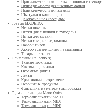
Принадлежности для шитья, вышивки и пэчворка
Принадлежности для швейных машин
Принадлежности для вязания
Шкатулки и контейнеры
Декоративные аксессуары
Товары MADEIRA
Нитки швейные
Нитки для вышивки и рукоделия
Нитки для вязания
Нитки специализированные
Наборы ниток
Аксессуары для шитья и вышивания
Товары под заказ
Флизелины Freudenberg
Тканые прокладки
Клеевые прокладки
Объемные флизы
Ленты
Креативный ассортимент
Необычные продукты
Флизелины на метраж (распродажа)
Термоаппликации Mono Quick
Термоаппликации MAXI
Термоаппликации MIDI
Термоаппликации MINI