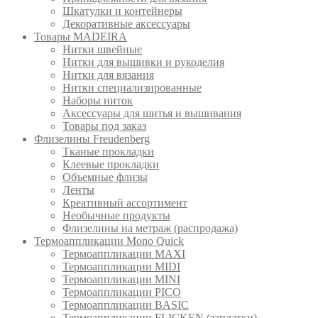
Шкатулки и контейнеры
Декоративные аксессуары
Товары MADEIRA
Нитки швейные
Нитки для вышивки и рукоделия
Нитки для вязания
Нитки специализированные
Наборы ниток
Аксессуары для шитья и вышивания
Товары под заказ
Флизелины Freudenberg
Тканые прокладки
Клеевые прокладки
Объемные флизы
Ленты
Креативный ассортимент
Необычные продукты
Флизелины на метраж (распродажа)
Термоаппликации Mono Quick
Термоаппликации MAXI
Термоаппликации MIDI
Термоаппликации MINI
Термоаппликации PICO
Термоаппликации BASIC
Термоаппликации FLICKEN (заплатки)