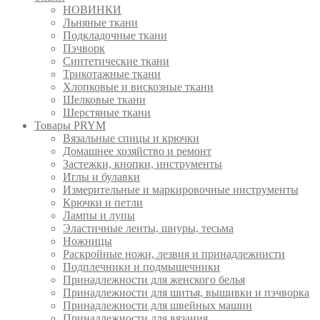
НОВИНКИ
Льняные ткани
Подкладочные ткани
Пэчворк
Синтетические ткани
Трикотажные ткани
Хлопковые и вискозные ткани
Шелковые ткани
Шерстяные ткани
Товары PRYM
Вязальные спицы и крючки
Домашнее хозяйство и ремонт
Застежки, кнопки, инструменты
Иглы и булавки
Измерительные и маркировочные инструменты
Крючки и петли
Лампы и лупы
Эластичные ленты, шнуры, тесьма
Ножницы
Раскройные ножи, лезвия и принадлежнисти
Подплечники и подмышечники
Принадлежности для женского белья
Принадлежности для шитья, вышивки и пэчворка
Принадлежности для швейных машин
Принадлежности для вязания