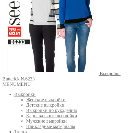
Выкройка
Butterick №6233
MENU
MENU
Выкройки
Женские выкройки
Детские выкройки
Выкройки по рукоделию
Карнавальные выкройки
Мужские выкройки
Прикладные материалы
Ткани