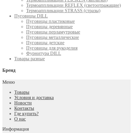
Термоаппликации REFLEX (светоотражащие)
Термоаппликации STRASS (стразы)
Пуговицы DILL
Пуговицы пластиковые
Пуговицы деревянные
Пуговицы перламутровые
Пуговицы металлические
Пуговицы детские
Пуговицы для рукоделия
Фурнитура DILL
Товары разные
Бренд
Меню
Товары
Условия и доставка
Новости
Контакты
Где купить?
О нас
Информация