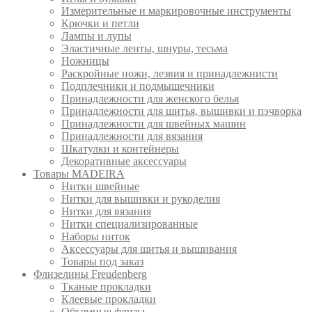
Измерительные и маркировочные инструменты
Крючки и петли
Лампы и лупы
Эластичные ленты, шнуры, тесьма
Ножницы
Раскройные ножи, лезвия и принадлежнисти
Подплечники и подмышечники
Принадлежности для женского белья
Принадлежности для шитья, вышивки и пэчворка
Принадлежности для швейных машин
Принадлежности для вязания
Шкатулки и контейнеры
Декоративные аксессуары
Товары MADEIRA
Нитки швейные
Нитки для вышивки и рукоделия
Нитки для вязания
Нитки специализированные
Наборы ниток
Аксессуары для шитья и вышивания
Товары под заказ
Флизелины Freudenberg
Тканые прокладки
Клеевые прокладки
Объемные флизы