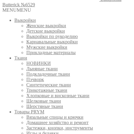
Butterick №6529
MENU
MENU
Выкройки
Женские выкройки
Детские выкройки
Выкройки по рукоделию
Карнавальные выкройки
Мужские выкройки
Прикладные материалы
Ткани
НОВИНКИ
Льняные ткани
Подкладочные ткани
Пэчворк
Синтетические ткани
Трикотажные ткани
Хлопковые и вискозные ткани
Шелковые ткани
Шерстяные ткани
Товары PRYM
Вязальные спицы и крючки
Домашнее хозяйство и ремонт
Застежки, кнопки, инструменты
Иглы и булавки