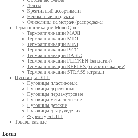
Ленты
Креативный ассортимент
Необычные продукты
Флизелины на метраж (распродажа)
Термоаппликации Mono Quick
Термоаппликации MAXI
Термоаппликации MIDI
Термоаппликации MINI
Термоаппликации PICO
Термоаппликации BASIC
Термоаппликации FLICKEN (заплатки)
Термоаппликации REFLEX (светоотражащие)
Термоаппликации STRASS (стразы)
Пуговицы DILL
Пуговицы пластиковые
Пуговицы деревянные
Пуговицы перламутровые
Пуговицы металлические
Пуговицы детские
Пуговицы для рукоделия
Фурнитура DILL
Товары разные
Бренд