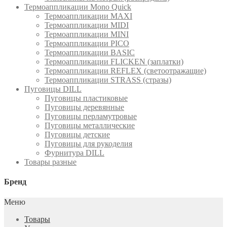
Термоаппликации Mono Quick
Термоаппликации MAXI
Термоаппликации MIDI
Термоаппликации MINI
Термоаппликации PICO
Термоаппликации BASIC
Термоаппликации FLICKEN (заплатки)
Термоаппликации REFLEX (светоотражащие)
Термоаппликации STRASS (стразы)
Пуговицы DILL
Пуговицы пластиковые
Пуговицы деревянные
Пуговицы перламутровые
Пуговицы металлические
Пуговицы детские
Пуговицы для рукоделия
Фурнитура DILL
Товары разные
Бренд
Меню
Товары