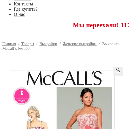
Контакты
Где купить?
О нас
Мы переехали! 117593 Мос
Главная
/
Товары
/
Выкройки
/
Женские выкройки
/
Выкройка
McCall’s №7568
🔍