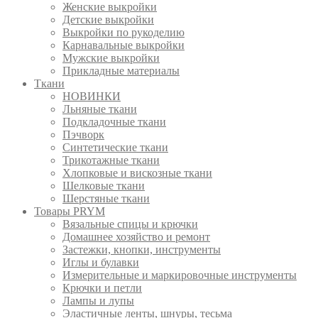
Женские выкройки
Детские выкройки
Выкройки по рукоделию
Карнавальные выкройки
Мужские выкройки
Прикладные материалы
Ткани
НОВИНКИ
Льняные ткани
Подкладочные ткани
Пэчворк
Синтетические ткани
Трикотажные ткани
Хлопковые и вискозные ткани
Шелковые ткани
Шерстяные ткани
Товары PRYM
Вязальные спицы и крючки
Домашнее хозяйство и ремонт
Застежки, кнопки, инструменты
Иглы и булавки
Измерительные и маркировочные инструменты
Крючки и петли
Лампы и лупы
Эластичные ленты, шнуры, тесьма