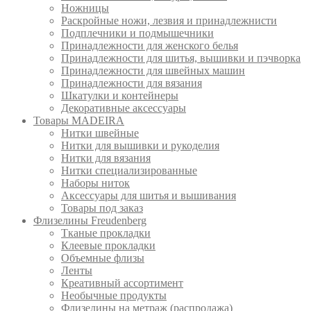
Ножницы
Раскройные ножи, лезвия и принадлежнисти
Подплечники и подмышечники
Принадлежности для женского белья
Принадлежности для шитья, вышивки и пэчворка
Принадлежности для швейных машин
Принадлежности для вязания
Шкатулки и контейнеры
Декоративные аксессуары
Товары MADEIRA
Нитки швейные
Нитки для вышивки и рукоделия
Нитки для вязания
Нитки специализированные
Наборы ниток
Аксессуары для шитья и вышивания
Товары под заказ
Флизелины Freudenberg
Тканые прокладки
Клеевые прокладки
Объемные флизы
Ленты
Креативный ассортимент
Необычные продукты
Флизелины на метраж (распродажа)