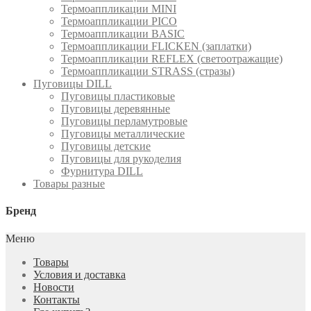
Термоаппликации MINI
Термоаппликации PICO
Термоаппликации BASIC
Термоаппликации FLICKEN (заплатки)
Термоаппликации REFLEX (светоотражащие)
Термоаппликации STRASS (стразы)
Пуговицы DILL
Пуговицы пластиковые
Пуговицы деревянные
Пуговицы перламутровые
Пуговицы металлические
Пуговицы детские
Пуговицы для рукоделия
Фурнитура DILL
Товары разные
Бренд
Меню
Товары
Условия и доставка
Новости
Контакты