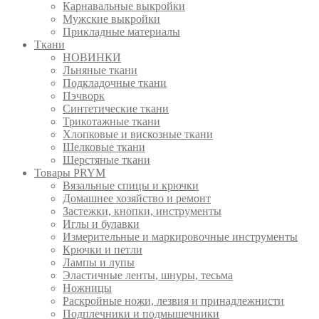
Карнавальные выкройки
Мужские выкройки
Прикладные материалы
Ткани
НОВИНКИ
Льняные ткани
Подкладочные ткани
Пэчворк
Синтетические ткани
Трикотажные ткани
Хлопковые и вискозные ткани
Шелковые ткани
Шерстяные ткани
Товары PRYM
Вязальные спицы и крючки
Домашнее хозяйство и ремонт
Застежки, кнопки, инструменты
Иглы и булавки
Измерительные и маркировочные инструменты
Крючки и петли
Лампы и лупы
Эластичные ленты, шнуры, тесьма
Ножницы
Раскройные ножи, лезвия и принадлежнисти
Подплечники и подмышечники