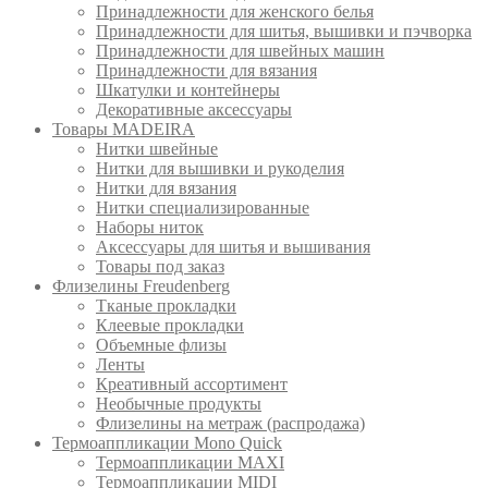
Принадлежности для женского белья
Принадлежности для шитья, вышивки и пэчворка
Принадлежности для швейных машин
Принадлежности для вязания
Шкатулки и контейнеры
Декоративные аксессуары
Товары MADEIRA
Нитки швейные
Нитки для вышивки и рукоделия
Нитки для вязания
Нитки специализированные
Наборы ниток
Аксессуары для шитья и вышивания
Товары под заказ
Флизелины Freudenberg
Тканые прокладки
Клеевые прокладки
Объемные флизы
Ленты
Креативный ассортимент
Необычные продукты
Флизелины на метраж (распродажа)
Термоаппликации Mono Quick
Термоаппликации MAXI
Термоаппликации MIDI